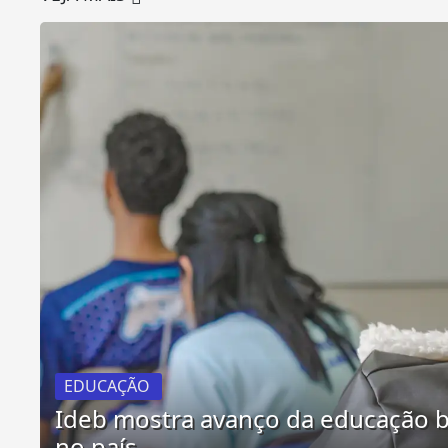
EDUCAÇÃO
Ideb mostra avanço da educação b
no país