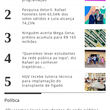
2
Pesquisa Vetor3: Rafael
Fonteles tem 65,54% dos
votos válidos e Lula alcança
74,23%
3
Ninguém acerta Mega-Sena;
prêmio acumula para R$ 165
milhões
4
”Queremos levar estudantes
da rede pública ao topo”, diz
Rafael ao conhecer
trajetórias...
5
HGV recebe tutoria técnica
para implantação do
transplante de fígado
Política