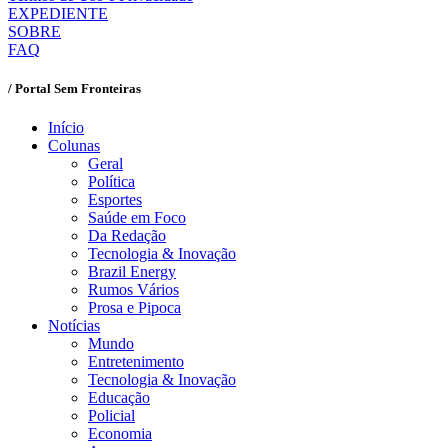
EXPEDIENTE
SOBRE
FAQ
/ Portal Sem Fronteiras
Início
Colunas
Geral
Política
Esportes
Saúde em Foco
Da Redação
Tecnologia & Inovação
Brazil Energy
Rumos Vários
Prosa e Pipoca
Notícias
Mundo
Entretenimento
Tecnologia & Inovação
Educação
Policial
Economia