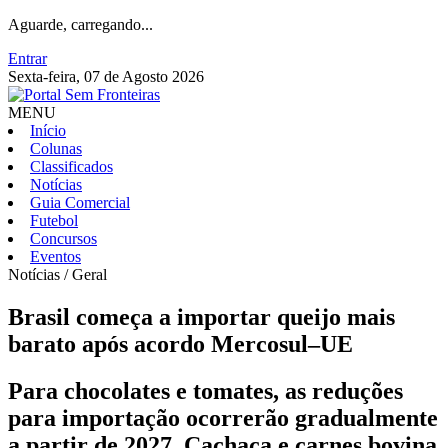
Aguarde, carregando...
Entrar
Sexta-feira, 07 de Agosto 2026
MENU
Início
Colunas
Classificados
Notícias
Guia Comercial
Futebol
Concursos
Eventos
Notícias / Geral
Brasil começa a importar queijo mais
barato após acordo Mercosul–UE
Para chocolates e tomates, as reduções
para importação ocorrerão gradualmente
a partir de 2027. Cachaça e carnes bovina