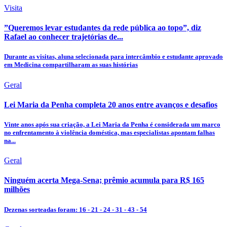
Visita
”Queremos levar estudantes da rede pública ao topo”, diz
Rafael ao conhecer trajetórias de...
Durante as visitas, aluna selecionada para intercâmbio e estudante aprovado
em Medicina compartilharam as suas histórias
Geral
Lei Maria da Penha completa 20 anos entre avanços e desafios
Vinte anos após sua criação, a Lei Maria da Penha é considerada um marco
no enfrentamento à violência doméstica, mas especialistas apontam falhas
na...
Geral
Ninguém acerta Mega-Sena; prêmio acumula para R$ 165
milhões
Dezenas sorteadas foram: 16 - 21 - 24 - 31 - 43 - 54