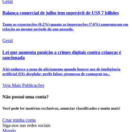
Geral
Balança comercial de julho tem superávit de US$ 7 bilhões
Tanto as exportações (6,2%) quanto as importações (7,6%) aumentaram em
relação ao mesmo período do ano passado.
Geral
Lei que aumenta punição a crimes digitais contra crianças é
sancionada
A lei endurece a pena do aliciamento quando houver uso de inteligência
artificial (IA), deepfake, perfis falsos, promessa de vantagem ou...
Veja Mais Publicações
Não possui uma conta?
Você pode ler matérias exclusivas, anunciar classificados e muito mais!
Criar minha conta
Siga-nos nas redes sociais
Mundo