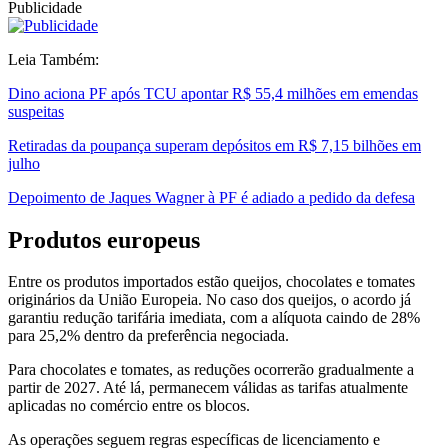
Publicidade
Leia Também:
Dino aciona PF após TCU apontar R$ 55,4 milhões em emendas
suspeitas
Retiradas da poupança superam depósitos em R$ 7,15 bilhões em
julho
Depoimento de Jaques Wagner à PF é adiado a pedido da defesa
Produtos europeus
Entre os produtos importados estão queijos, chocolates e tomates
originários da União Europeia. No caso dos queijos, o acordo já
garantiu redução tarifária imediata, com a alíquota caindo de 28%
para 25,2% dentro da preferência negociada.
Para chocolates e tomates, as reduções ocorrerão gradualmente a
partir de 2027. Até lá, permanecem válidas as tarifas atualmente
aplicadas no comércio entre os blocos.
As operações seguem regras específicas de licenciamento e