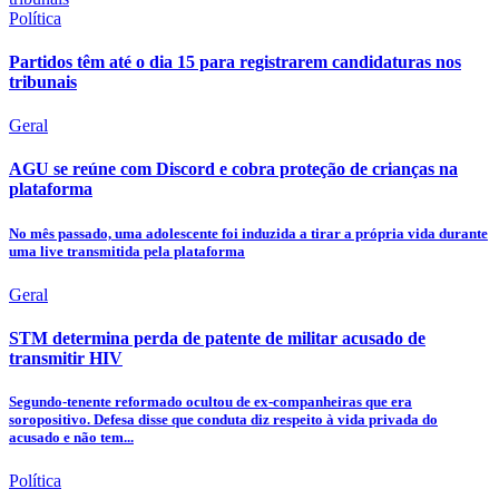
Política
Partidos têm até o dia 15 para registrarem candidaturas nos
tribunais
Geral
AGU se reúne com Discord e cobra proteção de crianças na
plataforma
No mês passado, uma adolescente foi induzida a tirar a própria vida durante
uma live transmitida pela plataforma
Geral
STM determina perda de patente de militar acusado de
transmitir HIV
Segundo-tenente reformado ocultou de ex-companheiras que era
soropositivo. Defesa disse que conduta diz respeito à vida privada do
acusado e não tem...
Política