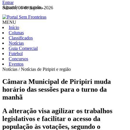
Entrar
Aguarde, carregando...
Sábado, 08 de Agosto 2026
MENU
Início
Colunas
Classificados
Notícias
Guia Comercial
Futebol
Concursos
Eventos
Notícias / Notícias de Piripiri e região
Câmara Municipal de Piripiri muda
horário das sessões para o turno da
manhã
A alteração visa agilizar os trabalhos
legislativos e facilitar o acesso da
população às votações, segundo o