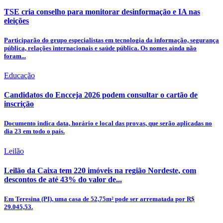
TSE cria conselho para monitorar desinformação e IA nas
eleições
Participarão do grupo especialistas em tecnologia da informação, segurança
pública, relações internacionais e saúde pública. Os nomes ainda não
foram...
Educação
Candidatos do Encceja 2026 podem consultar o cartão de
inscrição
Documento indica data, horário e local das provas, que serão aplicadas no
dia 23 em todo o país.
Leilão
Leilão da Caixa tem 220 imóveis na região Nordeste, com
descontos de até 43% do valor de...
Em Teresina (PI), uma casa de 52,75m² pode ser arrematada por R$
29.045,53.