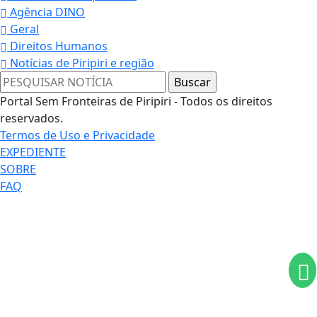
Agência DINO
Geral
Direitos Humanos
Notícias de Piripiri e região
Portal Sem Fronteiras de Piripiri - Todos os direitos
reservados.
Termos de Uso e Privacidade
EXPEDIENTE
SOBRE
Termos de Uso e Privacidade
FAQ
Esse site utiliza cookies para melhorar sua
experiência de navegação. Ao continuar o acesso,
entendemos que você concorda com nossos Termos
de Uso e Privacidade.
PARA MAIS INFORMAÇÕES,
ACESSE NOSSOS TERMOS
CLICANDO AQUI
PROSSEGUIR