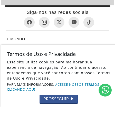
Siga-nos nas redes sociais
MUNDO
ENTRETENIMENTO
Termos de Uso e Privacidade
TECNOLOGIA & INOVAÇÃO
EDUCAÇÃO
Esse site utiliza cookies para melhorar sua
experiência de navegação. Ao continuar o acesso,
POLICIAL
entendemos que você concorda com nossos Termos
ECONOMIA
de Uso e Privacidade.
AGRO
PARA MAIS INFORMAÇÕES,
ACESSE NOSSOS TERMOS
CLICANDO AQUI
JUSTIÇA
PROSSEGUIR
SAÚDE
ESPORTES
CÂMARA DOS DEPUTADOS