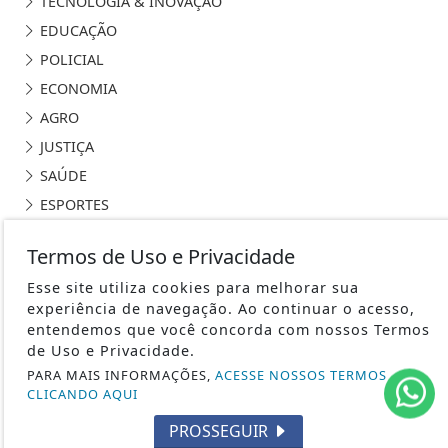
TECNOLOGIA & INOVAÇÃO
EDUCAÇÃO
POLICIAL
ECONOMIA
AGRO
JUSTIÇA
SAÚDE
ESPORTES
CÂMARA DOS DEPUTADOS
Termos de Uso e Privacidade
AGÊNCIA DINO
Esse site utiliza cookies para melhorar sua
GERAL
experiência de navegação. Ao continuar o acesso,
DIREITOS HUMANOS
entendemos que você concorda com nossos Termos
NOTÍCIAS DE PIRIPIRI E REGIÃO
de Uso e Privacidade.
PARA MAIS INFORMAÇÕES,
ACESSE NOSSOS TERMOS
CLICANDO AQUI
PROSSEGUIR