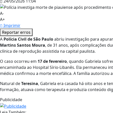
24/05/2026 11:04
A-
A+
Imprimir
Reportar erros
A
Polícia Civil de São Paulo
abriu investigação para apura
Martins Santos Moura
, de 31 anos, após complicações d
clínica de reprodução assistida na capital paulista.
O caso ocorreu em
17 de fevereiro
, quando Gabriela sofreu
encaminhada ao Hospital Sírio-Libanês. Ela permaneceu int
médica confirmou a morte encefálica. A família autorizou 
Natural de
Teresina
, Gabriela era casada há oito anos e t
formação, atuava como terapeuta e produzia conteúdo digit
Publicidade
Leia Também: