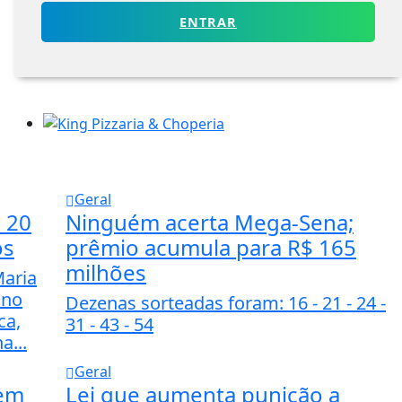
ENTRAR
Geral
 20
Ninguém acerta Mega-Sena;
os
prêmio acumula para R$ 165
milhões
Maria
 no
Dezenas sorteadas foram: 16 - 21 - 24 -
ca,
31 - 43 - 54
a...
Geral
tem
Lei que aumenta punição a