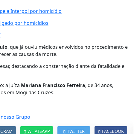
pela Interpol por homicídio
igado por homicídios
í
aulo
, que já ouviu médicos envolvidos no procedimento e
recer as causas da morte.
esar, destacando a consternação diante da fatalidade e
: a juíza
Mariana Francisco Ferreira
, de 34 anos,
los em Mogi das Cruzes.
EGRAM
WHATSAPP
TWITTER
FACEBOOK