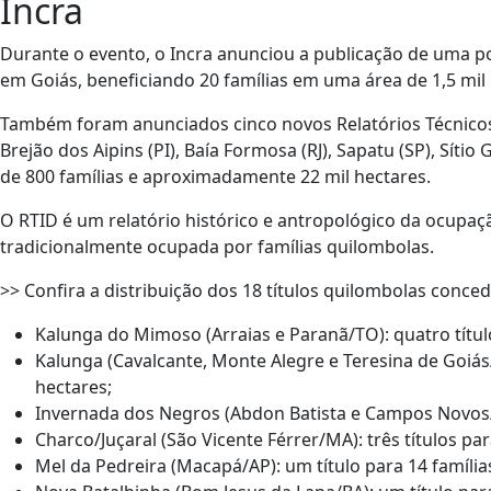
Incra
Durante o evento, o Incra anunciou a publicação de uma po
em Goiás, beneficiando 20 famílias em uma área de 1,5 mil 
Também foram anunciados cinco novos Relatórios Técnicos d
Brejão dos Aipins (PI), Baía Formosa (RJ), Sapatu (SP), Sít
de 800 famílias e aproximadamente 22 mil hectares.
O RTID é um relatório histórico e antropológico da ocupaçã
tradicionalmente ocupada por famílias quilombolas.
>> Confira a distribuição dos 18 títulos quilombolas concedi
Kalunga do Mimoso (Arraias e Paranã/TO): quatro título
Kalunga (Cavalcante, Monte Alegre e Teresina de Goiás/
hectares;
Invernada dos Negros (Abdon Batista e Campos Novos/SC
Charco/Juçaral (São Vicente Férrer/MA): três títulos pa
Mel da Pedreira (Macapá/AP): um título para 14 família