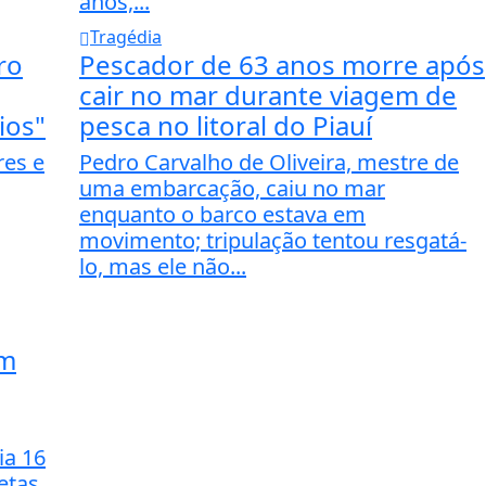
anos,...
Tragédia
tro
Pescador de 63 anos morre após
cair no mar durante viagem de
ios"
pesca no litoral do Piauí
res e
Pedro Carvalho de Oliveira, mestre de
uma embarcação, caiu no mar
enquanto o barco estava em
movimento; tripulação tentou resgatá-
lo, mas ele não...
em
ia 16
etas