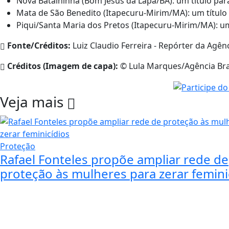
Nova Batalhinha (Bom Jesus da Lapa/BA): um título para
Mata de São Benedito (Itapecuru-Mirim/MA): um título 
Piqui/Santa Maria dos Pretos (Itapecuru-Mirim/MA): um 
Fonte/Créditos:
Luiz Claudio Ferreira - Repórter da Agênc
Créditos (Imagem de capa):
© Lula Marques/Agência Bras
Veja mais
Proteção
Rafael Fonteles propõe ampliar rede de
proteção às mulheres para zerar femini