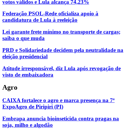
votos válidos e Lula alcança 74,23%
Federação PSOL-Rede oficializa apoio à
candidatura de Lula à reeleição
Lei garante frete mínimo no transporte de cargas;
saiba o que muda
PRD e Solidariedade decidem pela neutralidade na
eleição presidencial
Atitude irresponsável, diz Lula após revogação de
visto de embaixadora
Agro
CAIXA fortalece o agro e marca presença na 7ª
ExpoAgro de Piripiri (PI)
Embrapa anuncia bioinseticida contra pragas na
soja, milho e algodão