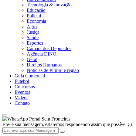
Tecnologia & Inovação
Educação
Policial
Economia
Agro
Justiça
Saúde
Esportes
Câmara dos Deputados
Agência DINO
Geral
Direitos Humanos
Notícias de Piripiri e região
Guia Comercial
Futebol
Concursos
Eventos
Vídeos
Contato
Portal Sem Fronteiras
Envie sua mensagem, estaremos respondendo assim que possível ; )