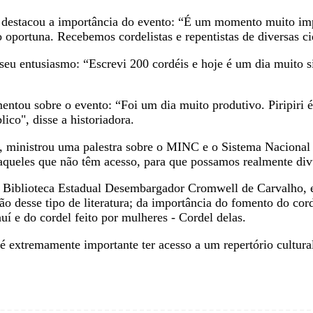
estacou a importância do evento: “É um momento muito impor
 oportuna. Recebemos cordelistas e repentistas de diversas ci
seu entusiasmo: “Escrevi 200 cordéis e hoje é um dia muito sig
ntou sobre o evento: “Foi um dia muito produtivo. Piripiri é
lico", disse a historiadora.
a, ministrou uma palestra sobre o MINC e o Sistema Nacional 
queles que não têm acesso, para que possamos realmente divul
a Biblioteca Estadual Desembargador Cromwell de Carvalh
o desse tipo de literatura; da importância do fomento do cor
í e do cordel feito por mulheres - Cordel delas.
é extremamente importante ter acesso a um repertório cultura