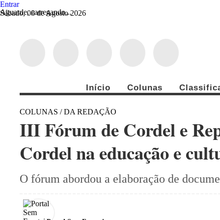
Entrar
Aguarde, carregando...
Sábado, 08 de Agosto 2026
Início
Colunas
Classifi
COLUNAS / DA REDAÇÃO
III Fórum de Cordel e Rep
Cordel na educação e cult
O fórum abordou a elaboração de documen