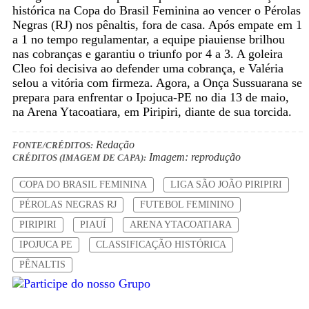
histórica na Copa do Brasil Feminina ao vencer o Pérolas
Negras (RJ) nos pênaltis, fora de casa. Após empate em 1
a 1 no tempo regulamentar, a equipe piauiense brilhou
nas cobranças e garantiu o triunfo por 4 a 3. A goleira
Cleo foi decisiva ao defender uma cobrança, e Valéria
selou a vitória com firmeza. Agora, a Onça Sussuarana se
prepara para enfrentar o Ipojuca-PE no dia 13 de maio,
na Arena Ytacoatiara, em Piripiri, diante de sua torcida.
Redação
FONTE/CRÉDITOS:
Imagem: reprodução
CRÉDITOS (IMAGEM DE CAPA):
COPA DO BRASIL FEMININA
LIGA SÃO JOÃO PIRIPIRI
PÉROLAS NEGRAS RJ
FUTEBOL FEMININO
PIRIPIRI
PIAUÍ
ARENA YTACOATIARA
IPOJUCA PE
CLASSIFICAÇÃO HISTÓRICA
PÊNALTIS