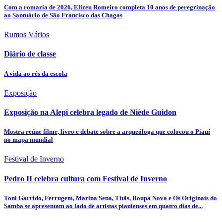
Com a romaria de 2026, Elizeu Romeiro completa 10 anos de peregrinação
ao Santuário de São Francisco das Chagas
Rumos Vários
Diário de classe
A vida ao rés da escola
Exposição
Exposição na Alepi celebra legado de Niède Guidon
Mostra reúne filme, livro e debate sobre a arqueóloga que colocou o Piauí
no mapa mundial
Festival de Inverno
Pedro II celebra cultura com Festival de Inverno
Toni Garrido, Ferrugem, Marina Sena, Titãs, Roupa Nova e Os Originais do
Samba se apresentam ao lado de artistas piauienses em quatro dias de...