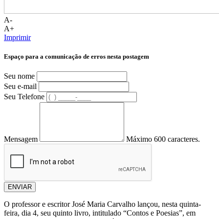
A-
A+
Imprimir
Espaço para a comunicação de erros nesta postagem
Seu nome
Seu e-mail
Seu Telefone
Mensagem
Máximo 600 caracteres.
ENVIAR
O professor e escritor José Maria Carvalho lançou, nesta quinta-
feira, dia 4, seu quinto livro, intitulado “Contos e Poesias”, em