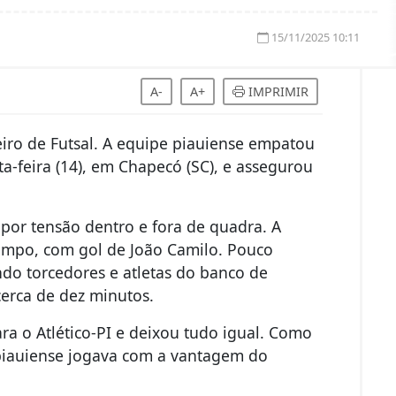
15/11/2025 10:11
A-
A+
IMPRIMIR
eiro de Futsal. A equipe piauiense empatou
a-feira (14), em Chapecó (SC), e assegurou
por tensão dentro e fora de quadra. A
empo, com gol de João Camilo. Pouco
do torcedores e atletas do banco de
cerca de dez minutos.
a o Atlético-PI e deixou tudo igual. Como
e piauiense jogava com a vantagem do