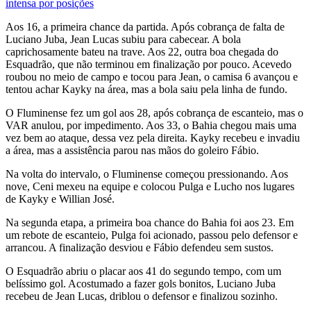
intensa por posições
Aos 16, a primeira chance da partida. Após cobrança de falta de
Luciano Juba, Jean Lucas subiu para cabecear. A bola
caprichosamente bateu na trave. Aos 22, outra boa chegada do
Esquadrão, que não terminou em finalização por pouco. Acevedo
roubou no meio de campo e tocou para Jean, o camisa 6 avançou e
tentou achar Kayky na área, mas a bola saiu pela linha de fundo.
O Fluminense fez um gol aos 28, após cobrança de escanteio, mas o
VAR anulou, por impedimento. Aos 33, o Bahia chegou mais uma
vez bem ao ataque, dessa vez pela direita. Kayky recebeu e invadiu
a área, mas a assistência parou nas mãos do goleiro Fábio.
Na volta do intervalo, o Fluminense começou pressionando. Aos
nove, Ceni mexeu na equipe e colocou Pulga e Lucho nos lugares
de Kayky e Willian José.
Na segunda etapa, a primeira boa chance do Bahia foi aos 23. Em
um rebote de escanteio, Pulga foi acionado, passou pelo defensor e
arrancou. A finalização desviou e Fábio defendeu sem sustos.
O Esquadrão abriu o placar aos 41 do segundo tempo, com um
belíssimo gol. Acostumado a fazer gols bonitos, Luciano Juba
recebeu de Jean Lucas, driblou o defensor e finalizou sozinho.