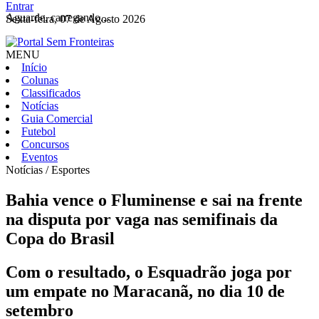
Entrar
Aguarde, carregando...
Sexta-feira, 07 de Agosto 2026
MENU
Início
Colunas
Classificados
Notícias
Guia Comercial
Futebol
Concursos
Eventos
Notícias / Esportes
Bahia vence o Fluminense e sai na frente
na disputa por vaga nas semifinais da
Copa do Brasil
Com o resultado, o Esquadrão joga por
um empate no Maracanã, no dia 10 de
setembro