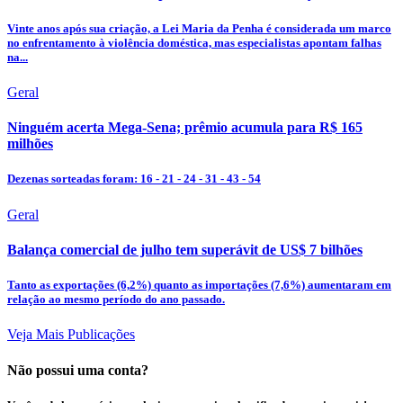
Vinte anos após sua criação, a Lei Maria da Penha é considerada um marco
no enfrentamento à violência doméstica, mas especialistas apontam falhas
na...
Geral
Ninguém acerta Mega-Sena; prêmio acumula para R$ 165
milhões
Dezenas sorteadas foram: 16 - 21 - 24 - 31 - 43 - 54
Geral
Balança comercial de julho tem superávit de US$ 7 bilhões
Tanto as exportações (6,2%) quanto as importações (7,6%) aumentaram em
relação ao mesmo período do ano passado.
Veja Mais Publicações
Não possui uma conta?