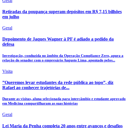
Geral
Retiradas da poupança superam depósitos em R$ 7,15 bilhões
em julho
Geral
Depoimento de Jaques Wagner à PF é adiado a pedido da
defesa
Investigação, conduzida no âmbito da Operação Compliance Zero, apura a
relação do senador com o empresário Augusto Lima, apontado pelos...
Visita
”Queremos levar estudantes da rede pública ao topo”, diz
Rafael ao conhecer trajetórias de...
Durante as visitas, aluna selecionada para intercâmbio e estudante aprovado
em Medicina compartilharam as suas histórias
Geral
Lei Maria da Penha completa 20 anos entre avanços e desafios