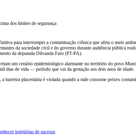
cima dos limites de segurança
finitiva para interromper a contaminação crônica que afeta o meio amb
esentantes da sociedade civil e do governo durante audiência pública r
imento da deputada Dilvanda Faro (PT-PA).
velam um cenário epidemiológico alarmante no território do povo Mund
mil dias de vida — período que vai da gestação aos dois anos de idade.
 a barreira placentária é violada quando a mãe consome peixes contam
nhecer trajetórias de sucesso