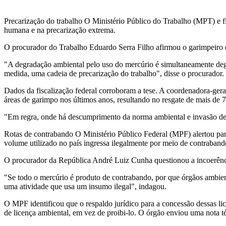
Precarização do trabalho O Ministério Público do Trabalho (MPT) e 
humana e na precarização extrema.
O procurador do Trabalho Eduardo Serra Filho afirmou o garimpeiro q
"A degradação ambiental pelo uso do mercúrio é simultaneamente deg
medida, uma cadeia de precarização do trabalho", disse o procurador.
Dados da fiscalização federal corroboram a tese. A coordenadora-ger
áreas de garimpo nos últimos anos, resultando no resgate de mais de 
"Em regra, onde há descumprimento da norma ambiental e invasão de á
Rotas de contrabando O Ministério Público Federal (MPF) alertou par
volume utilizado no país ingressa ilegalmente por meio de contrabando 
O procurador da República André Luiz Cunha questionou a incoerência
"Se todo o mercúrio é produto de contrabando, por que órgãos ambien
uma atividade que usa um insumo ilegal", indagou.
O MPF identificou que o respaldo jurídico para a concessão dessas lic
de licença ambiental, em vez de proibi-lo. O órgão enviou uma nota t