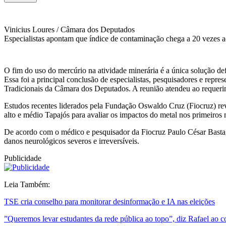
Vinicius Loures / Câmara dos Deputados
Especialistas apontam que índice de contaminação chega a 20 vezes a
O fim do uso do mercúrio na atividade minerária é a única solução de
Essa foi a principal conclusão de especialistas, pesquisadores e repr
Tradicionais da Câmara dos Deputados. A reunião atendeu ao requer
Estudos recentes liderados pela Fundação Oswaldo Cruz (Fiocruz) re
alto e médio Tapajós para avaliar os impactos do metal nos primeiros 
De acordo com o médico e pesquisador da Fiocruz Paulo César Basta,
danos neurológicos severos e irreversíveis.
Publicidade
Leia Também:
TSE cria conselho para monitorar desinformação e IA nas eleições
”Queremos levar estudantes da rede pública ao topo”, diz Rafael ao co