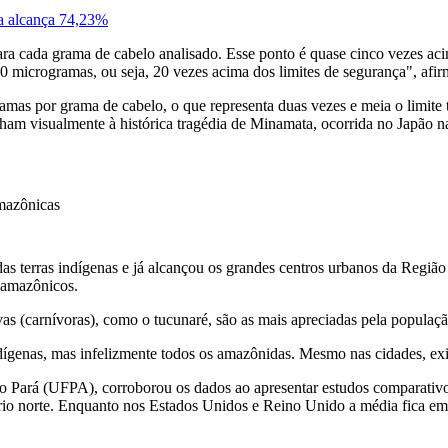
la alcança 74,23%
a cada grama de cabelo analisado. Esse ponto é quase cinco vezes aci
microgramas, ou seja, 20 vezes acima dos limites de segurança", afir
mas por grama de cabelo, o que representa duas vezes e meia o limite t
ham visualmente à histórica tragédia de Minamata, ocorrida no Japão n
mazônicas
as terras indígenas e já alcançou os grandes centros urbanos da Região
s amazônicos.
vas (carnívoras), como o tucunaré, são as mais apreciadas pela popula
ígenas, mas infelizmente todos os amazônidas. Mesmo nas cidades, exi
do Pará (UFPA), corroborou os dados ao apresentar estudos comparati
rio norte. Enquanto nos Estados Unidos e Reino Unido a média fica em 