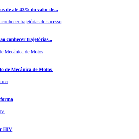
os de até 43% do valor de...
o conhecer trajetórias...
uito de Mecânica de Motos
aforma
ir HIV