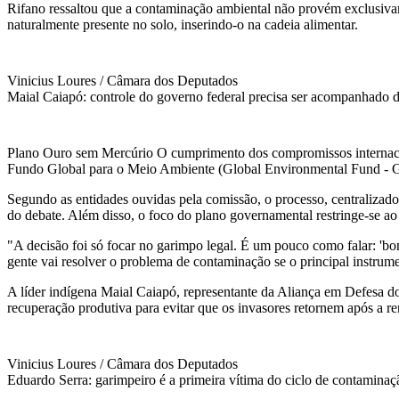
Rifano ressaltou que a contaminação ambiental não provém exclusivam
naturalmente presente no solo, inserindo-o na cadeia alimentar.
Vinicius Loures / Câmara dos Deputados
Maial Caiapó: controle do governo federal precisa ser acompanhado d
Plano Ouro sem Mercúrio O cumprimento dos compromissos internacion
Fundo Global para o Meio Ambiente (Global Environmental Fund - GE
Segundo as entidades ouvidas pela comissão, o processo, centralizado n
do debate. Além disso, o foco do plano governamental restringe-se ao
"A decisão foi só focar no garimpo legal. É um pouco como falar: 'bom
gente vai resolver o problema de contaminação se o principal instrum
A líder indígena Maial Caiapó, representante da Aliança em Defesa do
recuperação produtiva para evitar que os invasores retornem após a r
Vinicius Loures / Câmara dos Deputados
Eduardo Serra: garimpeiro é a primeira vítima do ciclo de contaminaç