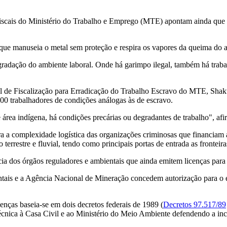
fiscais do Ministério do Trabalho e Emprego (MTE) apontam ainda que 
ue manuseia o metal sem proteção e respira os vapores da queima do a
radação do ambiente laboral. Onde há garimpo ilegal, também há trabal
al de Fiscalização para Erradicação do Trabalho Escravo do MTE, Shakt
700 trabalhadores de condições análogas às de escravo.
rea indígena, há condições precárias ou degradantes de trabalho", afi
a a complexidade logística das organizações criminosas que financiam
terrestre e fluvial, tendo como principais portas de entrada as fronteir
 dos órgãos reguladores e ambientais que ainda emitem licenças para 
tais e a Agência Nacional de Mineração concedem autorização para o ex
enças baseia-se em dois decretos federais de 1989 (
Decretos 97.517/89
écnica à Casa Civil e ao Ministério do Meio Ambiente defendendo a inc