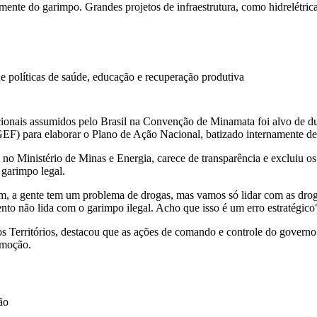
ente do garimpo. Grandes projetos de infraestrutura, como hidrelétri
e políticas de saúde, educação e recuperação produtiva
ais assumidos pelo Brasil na Convenção de Minamata foi alvo de duras
F) para elaborar o Plano de Ação Nacional, batizado internamente d
o Ministério de Minas e Energia, carece de transparência e excluiu os m
 garimpo legal.
, a gente tem um problema de drogas, mas vamos só lidar com as drogas 
ento não lida com o garimpo ilegal. Acho que isso é um erro estratégico
s Territórios, destacou que as ações de comando e controle do governo
emoção.
ão