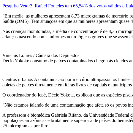
Pesquisa Vetor3: Rafael Fonteles tem 65,54% dos votos válidos e Lu
"Em média, as mulheres apresentam 8,73 microgramas de mercúrio par
Saúde (OMS). Tem situações em que as mulheres apresentam quase 40 
Nas crianças monitoradas, a média de concentração é de 4,35 microgra
crianças nascendo com síndromes neurológicas graves que se assemel
Vinicius Loures / Câmara dos Deputados
Décio Yokota: consumo de peixes contaminados chegou às cidades a
Centros urbanos A contaminação por mercúrio ultrapassou os limites d
coletas de peixes diretamente em feiras livres de capitais e município
O coordenador do Iepé, Décio Yokota, explicou que as espécies pisci
"Não estamos falando de uma contaminação que afeta só os povos ind
A professora e biomédica Gabriela Rifano, da Universidade Federal 
populações amazônicas é brutalmente superior à de países do hemisfé
25 microgramas por litro.