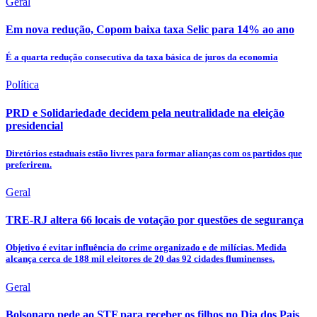
Geral
Em nova redução, Copom baixa taxa Selic para 14% ao ano
É a quarta redução consecutiva da taxa básica de juros da economia
Política
PRD e Solidariedade decidem pela neutralidade na eleição
presidencial
Diretórios estaduais estão livres para formar alianças com os partidos que
preferirem.
Geral
TRE-RJ altera 66 locais de votação por questões de segurança
Objetivo é evitar influência do crime organizado e de milícias. Medida
alcança cerca de 188 mil eleitores de 20 das 92 cidades fluminenses.
Geral
Bolsonaro pede ao STF para receber os filhos no Dia dos Pais