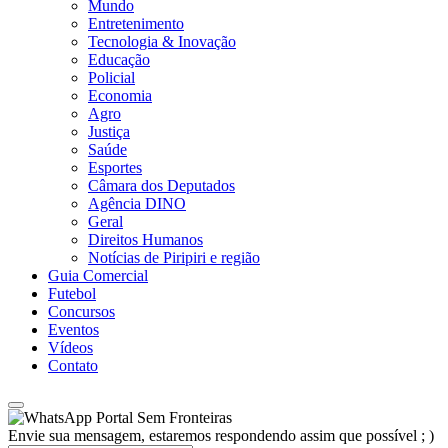
Mundo
Entretenimento
Tecnologia & Inovação
Educação
Policial
Economia
Agro
Justiça
Saúde
Esportes
Câmara dos Deputados
Agência DINO
Geral
Direitos Humanos
Notícias de Piripiri e região
Guia Comercial
Futebol
Concursos
Eventos
Vídeos
Contato
Portal Sem Fronteiras
Envie sua mensagem, estaremos respondendo assim que possível ; )