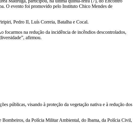
 Madruga, participou, na última quinta-feira (7), do Encontro
ba. O evento foi promovido pelo Instituto Chico Mendes de
ripiri, Pedro II, Luís Correia, Batalha e Cocal.
Ao focarmos na redução da incidência de incêndios descontrolados,
iversidade”, afirmou.
ções públicas, visando à proteção da vegetação nativa e à redução dos
Bombeiros, da Polícia Militar Ambiental, do Ibama, da Polícia Civil,