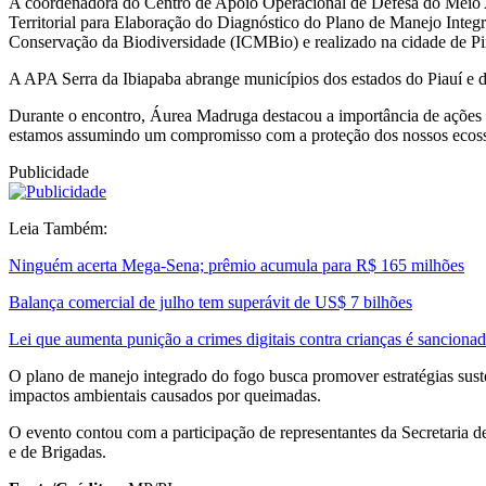
A coordenadora do Centro de Apoio Operacional de Defesa do Meio A
Territorial para Elaboração do Diagnóstico do Plano de Manejo Inte
Conservação da Biodiversidade (ICMBio) e realizado na cidade de Pi
A APA Serra da Ibiapaba abrange municípios dos estados do Piauí e do C
Durante o encontro, Áurea Madruga destacou a importância de ações c
estamos assumindo um compromisso com a proteção dos nossos ecossis
Publicidade
Leia Também:
Ninguém acerta Mega-Sena; prêmio acumula para R$ 165 milhões
Balança comercial de julho tem superávit de US$ 7 bilhões
Lei que aumenta punição a crimes digitais contra crianças é sanciona
O plano de manejo integrado do fogo busca promover estratégias suste
impactos ambientais causados por queimadas.
O evento contou com a participação de representantes da Secretaria 
e de Brigadas.