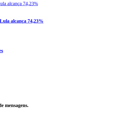
e Lula alcança 74,23%
es
 de mensagens.