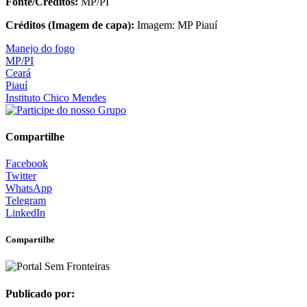
Fonte/Créditos:
MP/PI
Créditos (Imagem de capa):
Imagem: MP Piauí
Manejo do fogo
MP/PI
Ceará
Piauí
Instituto Chico Mendes
Compartilhe
Facebook
Twitter
WhatsApp
Telegram
LinkedIn
Compartilhe
Publicado por: