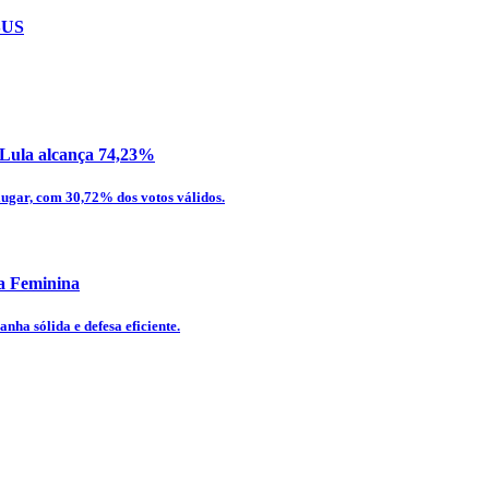
 SUS
e Lula alcança 74,23%
lugar, com 30,72% dos votos válidos.
ca Feminina
ha sólida e defesa eficiente.