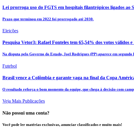
Lei prorroga uso do FGTS em hospitais filantrópicos ligados ao
Prazo que terminou em 2022 foi prorrogado até 2030.
Eleições
Pesquisa Vetor3: Rafael Fonteles tem 65,54% dos votos válidos 
Na disputa pelo Governo do Estado, Joel Rodrigues (PP) aparece em segundo 
Futebol
Brasil vence a Colômbia e garante vaga na final da Copa Améri
O resultado reforça o bom momento da equipe, que chega à decisão com campan
Veja Mais Publicações
Não possui uma conta?
Você pode ler matérias exclusivas, anunciar classificados e muito mais!