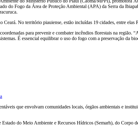
mbiente do Ministério Público do Piauí (Caoma/MPPI), promotora Áurea
grado do Fogo da Área de Proteção Ambiental (APA) da Serra da Ibiapa
racuruca.
eará. No território piauiense, estão incluídas 19 cidades, entre elas Pi
oordenadas para prevenir e combater incêndios florestais na região. “
temas. É essencial equilibrar o uso do fogo com a preservação da biod
da
ntáveis que envolvam comunidades locais, órgãos ambientais e institui
de Estado do Meio Ambiente e Recursos Hídricos (Semarh), do Corpo de 