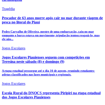
Tragédia
Pescador de 63 anos morre após cair no mar durante viagem de
pesca no litoral do Piauí
Pedro Carvalho de Oliveira, mestre de uma embarcação, caiu no mar
enquanto o barco estava em movimento; tripulação tentou resgatá-lo, mas
ele não...
Jogos Escolares
Jogos Escolares Piauienses seguem com competições em
Teresina neste sábado (8) e domingo (9)
A etapa estadual prossegue até o dia 16 de agosto, reunindo estudantes-
atletas classificados nas fases municipais e regionais.
Jogos Escolares
Escola Rural do DNOCS representa Piripiri na etapa estadual
dos Jogos Escolares Piauienses