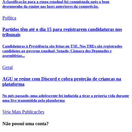
A classificação para a etapa estadual foi conquistada após o bom
desempenho da equipe nas fases anteriores da competição.
Política
Partidos têm até o dia 15 para registrarem candidaturas nos
tribunais
Candidaturas à Presidência são feitas no TSE. Nos TREs são registrados
candidatos ao governo estadual, Senado, Câmara dos Deputados e
assembleias...
Geral
AGU se reúne com Discord e cobra proteção de crianças na
plataforma
No mês passado, uma adolescente foi induzida a tirar a própria vida durante
uma live transmitida pela plataforma
Veja Mais Publicações
Não possui uma conta?