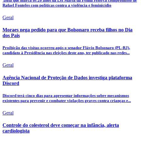
Data que marca os 20 anos da Lei Maria da Penha reforça compromisso de
Rafael Fonteles com políticas contra a violência e feminicídio
Geral
Moraes nega pedido para que Bolsonaro receba filhos no Dia
dos Pais
Proibição das visitas ocorreu após o senador Flávio Bolsonaro (PL-RJ),
candidato à Presidência nas eleições deste ano, ter publicado nas redes...
Geral
Agência Nacional de Proteção de Dados investiga plataforma
Discord
Discord terá cinco dias para apresentar informações sobre mecanismos
existentes para prevenir e combater violações graves contra crianças e...
Geral
Controle do colesterol deve começar na infância, alerta
cardiologista