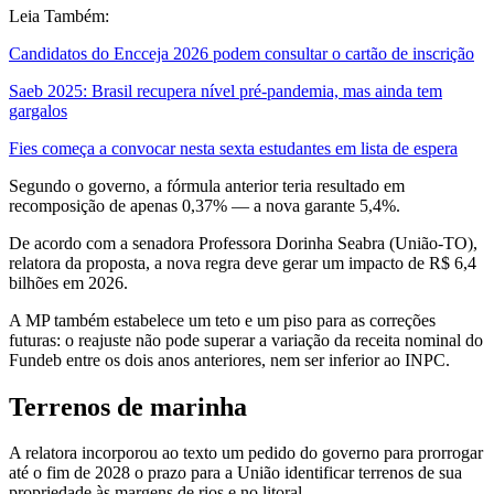
Leia Também:
Candidatos do Encceja 2026 podem consultar o cartão de inscrição
Saeb 2025: Brasil recupera nível pré-pandemia, mas ainda tem
gargalos
Fies começa a convocar nesta sexta estudantes em lista de espera
Segundo o governo, a fórmula anterior teria resultado em
recomposição de apenas 0,37% — a nova garante 5,4%.
De acordo com a senadora Professora Dorinha Seabra (União-TO),
relatora da proposta, a nova regra deve gerar um impacto de R$ 6,4
bilhões em 2026.
A MP também estabelece um teto e um piso para as correções
futuras: o reajuste não pode superar a variação da receita nominal do
Fundeb entre os dois anos anteriores, nem ser inferior ao INPC.
Terrenos de marinha
A relatora incorporou ao texto um pedido do governo para prorrogar
até o fim de 2028 o prazo para a União identificar terrenos de sua
propriedade às margens de rios e no litoral.