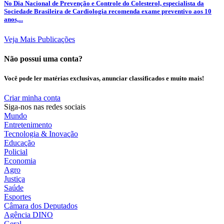
No Dia Nacional de Prevenção e Controle do Colesterol, especialista da
Sociedade Brasileira de Cardiologia recomenda exame preventivo aos 10
anos,...
Veja Mais Publicações
Não possui uma conta?
Você pode ler matérias exclusivas, anunciar classificados e muito mais!
Criar minha conta
Siga-nos nas redes sociais
Mundo
Entretenimento
Tecnologia & Inovação
Educação
Policial
Economia
Agro
Justiça
Saúde
Esportes
Câmara dos Deputados
Agência DINO
Geral