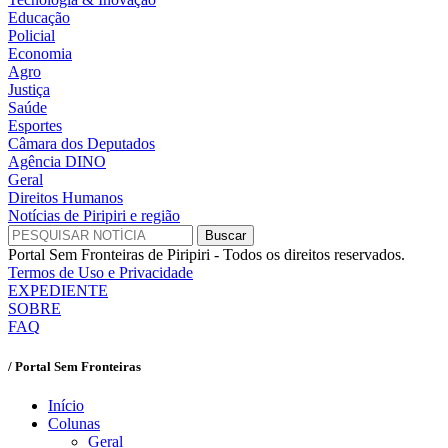
Educação
Policial
Economia
Agro
Justiça
Saúde
Esportes
Câmara dos Deputados
Agência DINO
Geral
Direitos Humanos
Notícias de Piripiri e região
Portal Sem Fronteiras de Piripiri - Todos os direitos reservados.
Termos de Uso e Privacidade
EXPEDIENTE
SOBRE
FAQ
/ Portal Sem Fronteiras
Início
Colunas
Geral