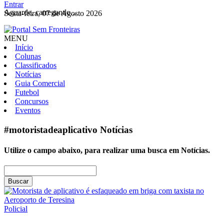
Entrar
Aguarde, carregando...
Sexta-feira, 07 de Agosto 2026
MENU
Início
Colunas
Classificados
Notícias
Guia Comercial
Futebol
Concursos
Eventos
#motoristadeaplicativo
Notícias
Utilize o campo abaixo, para realizar uma busca em
Notícias
.
Buscar
Policial