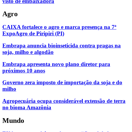
visto de embaixadora
Agro
CAIXA fortalece o agro e marca presença na 7ª
ExpoAgro de Piripiri (PI)
Embrapa anuncia bioinseticida contra pragas na
soja, milho e algodão
Embrapa apresenta novo plano diretor para
próximos 10 anos
Governo zera imposto de importação da soja e do
milho
Agropecuária ocupa considerável extensão de terra
no bioma Amazônia
Mundo