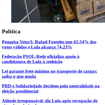
Política
Pesquisa Vetor3: Rafael Fonteles tem 65,54% dos
votos válidos e Lula alcança 74,23%
Federação PSOL-Rede oficializa apoio à
candidatura de Lula à reeleição
Lei garante frete mínimo no transporte de cargas;
saiba o que muda
PRD e Solidariedade decidem pela neutralidade na
eleição presidencial
Atitude irresponsável, diz Lula após revogação de