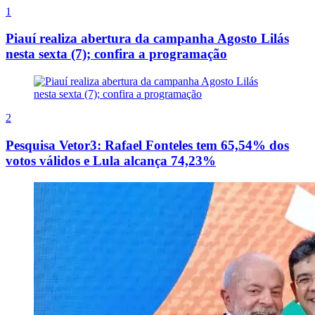
1
Piauí realiza abertura da campanha Agosto Lilás
nesta sexta (7); confira a programação
2
Pesquisa Vetor3: Rafael Fonteles tem 65,54% dos
votos válidos e Lula alcança 74,23%