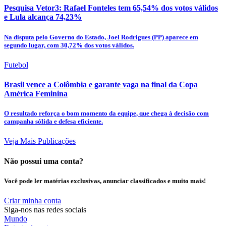
Pesquisa Vetor3: Rafael Fonteles tem 65,54% dos votos válidos
e Lula alcança 74,23%
Na disputa pelo Governo do Estado, Joel Rodrigues (PP) aparece em
segundo lugar, com 30,72% dos votos válidos.
Futebol
Brasil vence a Colômbia e garante vaga na final da Copa
América Feminina
O resultado reforça o bom momento da equipe, que chega à decisão com
campanha sólida e defesa eficiente.
Veja Mais Publicações
Não possui uma conta?
Você pode ler matérias exclusivas, anunciar classificados e muito mais!
Criar minha conta
Siga-nos nas redes sociais
Mundo