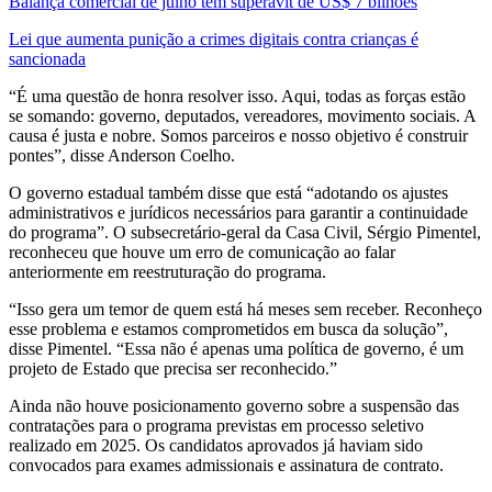
Balança comercial de julho tem superávit de US$ 7 bilhões
Lei que aumenta punição a crimes digitais contra crianças é
sancionada
“É uma questão de honra resolver isso. Aqui, todas as forças estão
se somando: governo, deputados, vereadores, movimento sociais. A
causa é justa e nobre. Somos parceiros e nosso objetivo é construir
pontes”, disse Anderson Coelho.
O governo estadual também disse que está “adotando os ajustes
administrativos e jurídicos necessários para garantir a continuidade
do programa”. O subsecretário-geral da Casa Civil, Sérgio Pimentel,
reconheceu que houve um erro de comunicação ao falar
anteriormente em reestruturação do programa.
“Isso gera um temor de quem está há meses sem receber. Reconheço
esse problema e estamos comprometidos em busca da solução”,
disse Pimentel. “Essa não é apenas uma política de governo, é um
projeto de Estado que precisa ser reconhecido.”
Ainda não houve posicionamento governo sobre a suspensão das
contratações para o programa previstas em processo seletivo
realizado em 2025. Os candidatos aprovados já haviam sido
convocados para exames admissionais e assinatura de contrato.