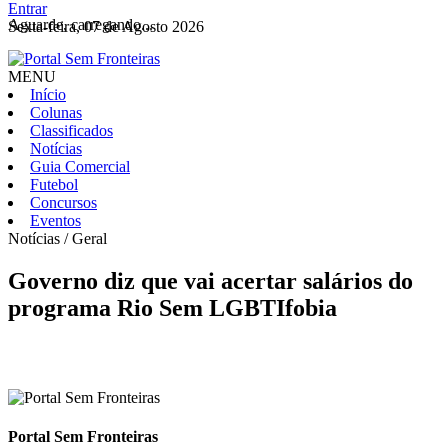
Entrar
Aguarde, carregando...
Sexta-feira, 07 de Agosto 2026
MENU
Início
Colunas
Classificados
Notícias
Guia Comercial
Futebol
Concursos
Eventos
Notícias / Geral
Governo diz que vai acertar salários do
programa Rio Sem LGBTIfobia
Portal Sem Fronteiras