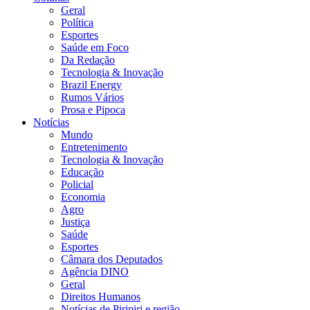
Geral
Política
Esportes
Saúde em Foco
Da Redação
Tecnologia & Inovação
Brazil Energy
Rumos Vários
Prosa e Pipoca
Notícias
Mundo
Entretenimento
Tecnologia & Inovação
Educação
Policial
Economia
Agro
Justiça
Saúde
Esportes
Câmara dos Deputados
Agência DINO
Geral
Direitos Humanos
Notícias de Piripiri e região