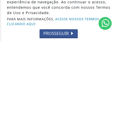
experiência de navegação. Ao continuar o acesso,
POLICIAL
entendemos que você concorda com nossos Termos
ECONOMIA
de Uso e Privacidade.
AGRO
PARA MAIS INFORMAÇÕES,
ACESSE NOSSOS TERMOS
CLICANDO AQUI
JUSTIÇA
PROSSEGUIR
SAÚDE
ESPORTES
CÂMARA DOS DEPUTADOS
AGÊNCIA DINO
GERAL
DIREITOS HUMANOS
NOTÍCIAS DE PIRIPIRI E REGIÃO
PORTAL SEM FRONTEIRAS DE PIRIPIRI - TODOS OS DIREITOS
RESERVADOS.