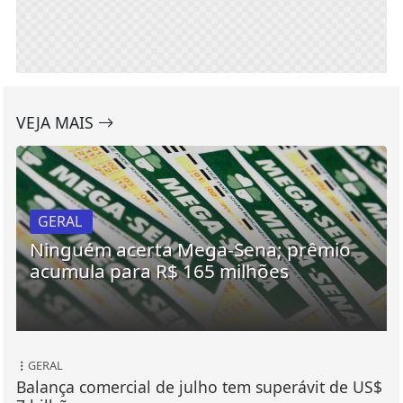
VEJA MAIS
GERAL
Ninguém acerta Mega-Sena; prêmio
acumula para R$ 165 milhões
GERAL
Balança comercial de julho tem superávit de US$